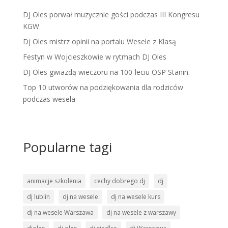
DJ Oles porwał muzycznie gości podczas III Kongresu
KGW
Dj Oles mistrz opinii na portalu Wesele z Klasą
Festyn w Wojcieszkowie w rytmach DJ Oles
DJ Oles gwiazdą wieczoru na 100-leciu OSP Stanin.
Top 10 utworów na podziękowania dla rodziców
podczas wesela
Popularne tagi
animacje szkolenia
cechy dobrego dj
dj
dj lublin
dj na wesele
dj na wesele kurs
dj na wesele Warszawa
dj na wesele z warszawy