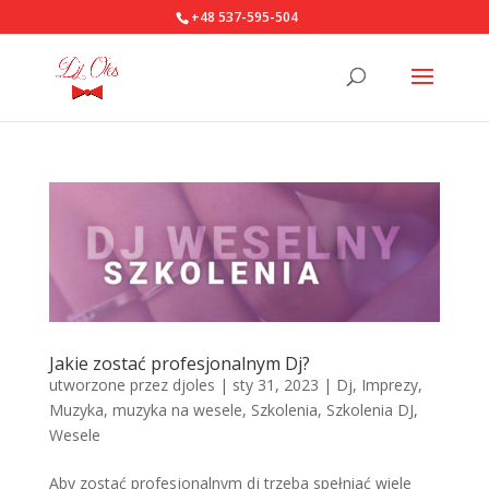
+48 537-595-504
Jakie zostać profesjonalnym Dj?
utworzone przez
djoles
|
sty 31, 2023
|
Dj
,
Imprezy
,
Muzyka
,
muzyka na wesele
,
Szkolenia
,
Szkolenia DJ
,
Wesele
Aby zostać profesjonalnym dj trzeba spełniać wiele