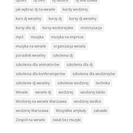
djoles
dj oles
dj siedlce
dj Warszawa
jak wybrać dj na wesele
kurdy wodzirej
kurs dj weselny
kursy dj
kursy dj weselny
kursy dla dj
kursy wodzirejskie
motoryzacja
mp3
muzyka
muzyka na impreze
muzyka na wesele
organizacja wesela
poradnik weselny
szkolenia dj
szkolenia dla animatorów
szkolenia dla dj
szkolenia dla konferansjerów
szkolenia dla wodzirejów
szkolenie dj weselny
szkolenie wodzirej
technika
Wesele
wesele dj
wodzirej
wodzirej lublin
Wodzirej na wesele Warszawa
wodzirej siedlce
wodzirej Warszawa
Wszystkie artykuły
zabawki
Zespół na wesele
świat bez muzyki