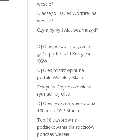
wesele?
Dlaczego DjOles Wodzirej na
wesele?
Czym byłby świat bez muzyki?
DJ Oles porwał muzycznie
gości podczas III Kongresu
KGW
Dj Oles mistrz opinii na
portalu Wesele z Klasą
Festyn w Wojcieszkowie w
rytmach DJ Oles
DJ Oles gwiazdą wieczoru na
100-leciu OSP Stanin.
Top 10 utworów na
podziękowania dla rodziców
podczas wesela