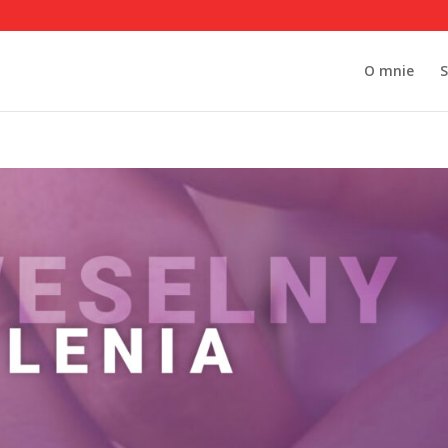
O mnie
S