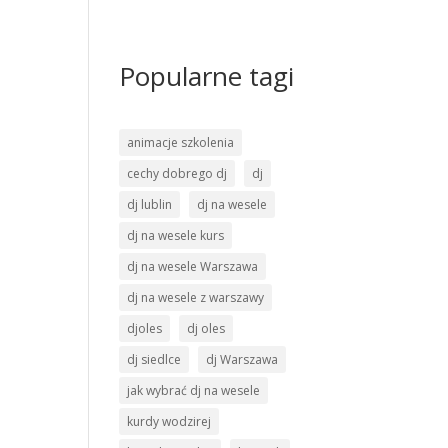
Popularne tagi
animacje szkolenia
cechy dobrego dj
dj
dj lublin
dj na wesele
dj na wesele kurs
dj na wesele Warszawa
dj na wesele z warszawy
djoles
dj oles
dj siedlce
dj Warszawa
jak wybrać dj na wesele
kurdy wodzirej