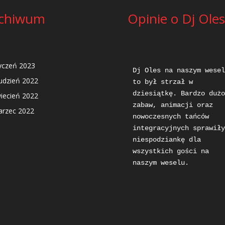
chiwum
Opinie o Dj Oles
yczeń 2023
Dj Oles na naszym weselu
udzień 2022
to był strzał w 
dziesiątkę. Bardzo dużo 
iecień 2022
zabaw, animacji oraz 
rzec 2022
nowoczesnych tańców 
integracyjnych sprawiły 
niespodziankę dla 
wszystkich gości na 
naszym weselu.