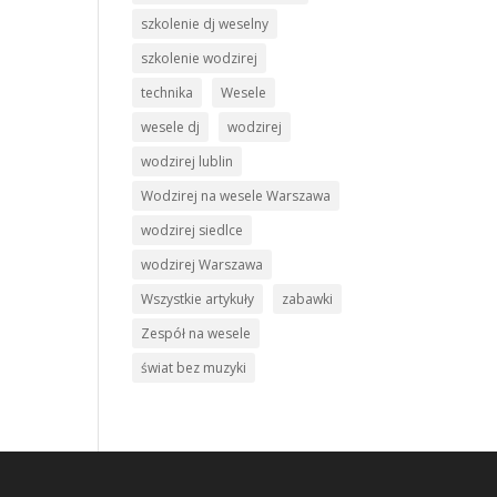
szkolenie dj weselny
szkolenie wodzirej
technika
Wesele
wesele dj
wodzirej
wodzirej lublin
Wodzirej na wesele Warszawa
wodzirej siedlce
wodzirej Warszawa
Wszystkie artykuły
zabawki
Zespół na wesele
świat bez muzyki