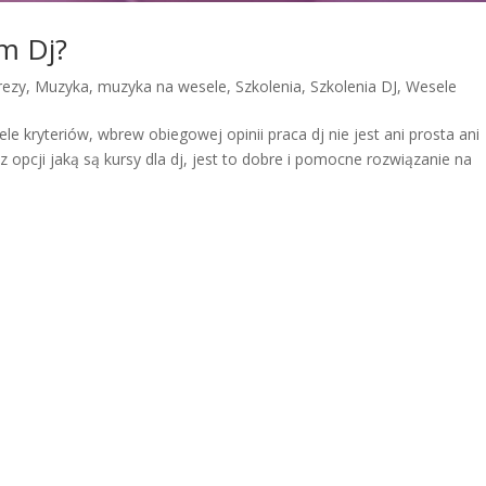
ym Dj?
rezy
,
Muzyka
,
muzyka na wesele
,
Szkolenia
,
Szkolenia DJ
,
Wesele
le kryteriów, wbrew obiegowej opinii praca dj nie jest ani prosta ani
 opcji jaką są kursy dla dj, jest to dobre i pomocne rozwiązanie na