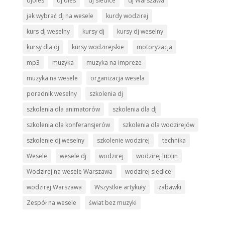
djoles
dj oles
dj siedlce
dj Warszawa
jak wybrać dj na wesele
kurdy wodzirej
kurs dj weselny
kursy dj
kursy dj weselny
kursy dla dj
kursy wodzirejskie
motoryzacja
mp3
muzyka
muzyka na impreze
muzyka na wesele
organizacja wesela
poradnik weselny
szkolenia dj
szkolenia dla animatorów
szkolenia dla dj
szkolenia dla konferansjerów
szkolenia dla wodzirejów
szkolenie dj weselny
szkolenie wodzirej
technika
Wesele
wesele dj
wodzirej
wodzirej lublin
Wodzirej na wesele Warszawa
wodzirej siedlce
wodzirej Warszawa
Wszystkie artykuły
zabawki
Zespół na wesele
świat bez muzyki