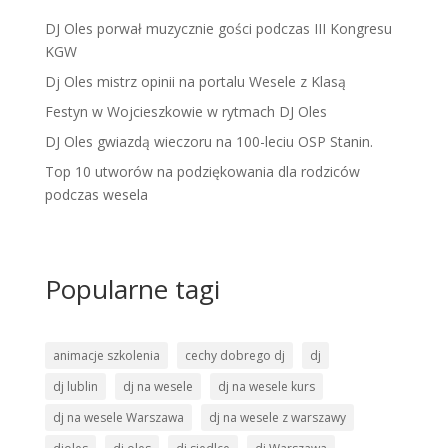
DJ Oles porwał muzycznie gości podczas III Kongresu
KGW
Dj Oles mistrz opinii na portalu Wesele z Klasą
Festyn w Wojcieszkowie w rytmach DJ Oles
DJ Oles gwiazdą wieczoru na 100-leciu OSP Stanin.
Top 10 utworów na podziękowania dla rodziców
podczas wesela
Popularne tagi
animacje szkolenia
cechy dobrego dj
dj
dj lublin
dj na wesele
dj na wesele kurs
dj na wesele Warszawa
dj na wesele z warszawy