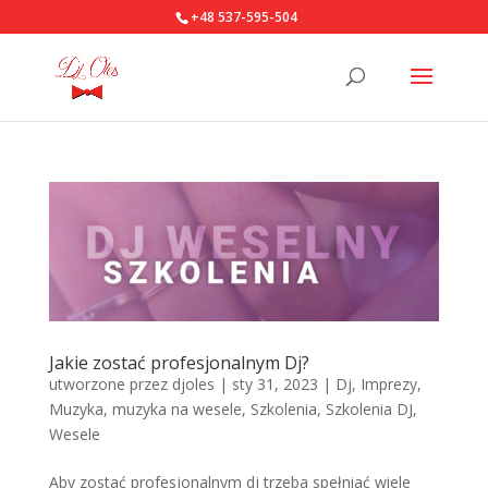
+48 537-595-504
Jakie zostać profesjonalnym Dj?
utworzone przez
djoles
|
sty 31, 2023
|
Dj
,
Imprezy
,
Muzyka
,
muzyka na wesele
,
Szkolenia
,
Szkolenia DJ
,
Wesele
Aby zostać profesjonalnym dj trzeba spełniać wiele