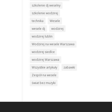
szkolenie dj weselny
szkolenie wodzirej
technika
Wesele
wesele dj
wodzirej
wodzirej lublin
Wodzirej na wesele Warszawa
wodzirej siedlce
wodzirej Warszawa
Wszystkie artykuły
zabawki
Zespół na wesele
świat bez muzyki