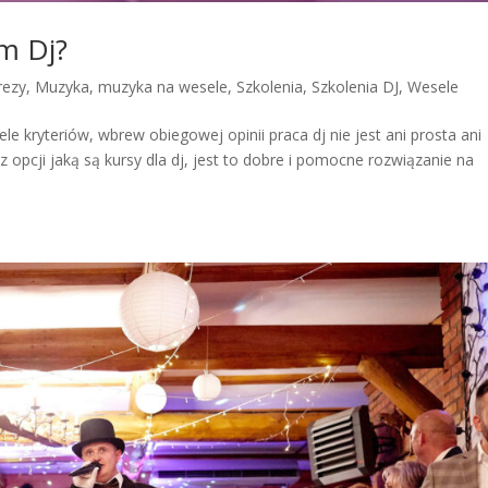
ym Dj?
rezy
,
Muzyka
,
muzyka na wesele
,
Szkolenia
,
Szkolenia DJ
,
Wesele
le kryteriów, wbrew obiegowej opinii praca dj nie jest ani prosta ani
 opcji jaką są kursy dla dj, jest to dobre i pomocne rozwiązanie na