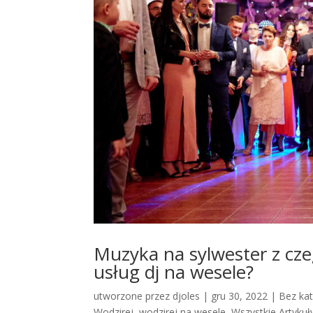
Muzyka na sylwester z cze
usług dj na wesele?
utworzone przez
djoles
|
gru 30, 2022
|
Bez kat
Wodzirej
,
wodzirej na wesele
,
Wszystkie Artykuł