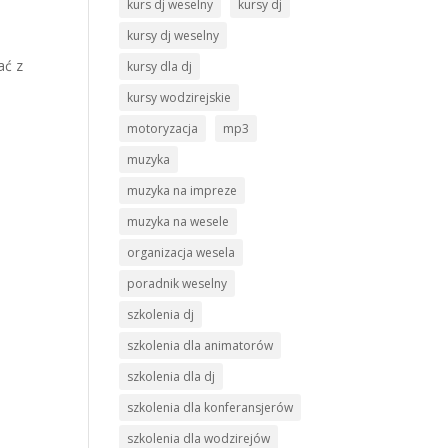
kurs dj weselny
kursy dj
kursy dj weselny
ać z
kursy dla dj
kursy wodzirejskie
motoryzacja
mp3
muzyka
muzyka na impreze
muzyka na wesele
organizacja wesela
poradnik weselny
szkolenia dj
szkolenia dla animatorów
szkolenia dla dj
szkolenia dla konferansjerów
szkolenia dla wodzirejów