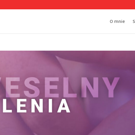
O mnie
S