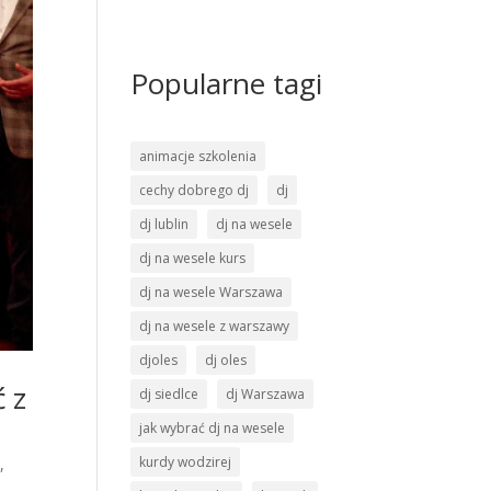
Popularne tagi
animacje szkolenia
cechy dobrego dj
dj
dj lublin
dj na wesele
dj na wesele kurs
dj na wesele Warszawa
dj na wesele z warszawy
djoles
dj oles
ć z
dj siedlce
dj Warszawa
jak wybrać dj na wesele
kurdy wodzirej
e
,