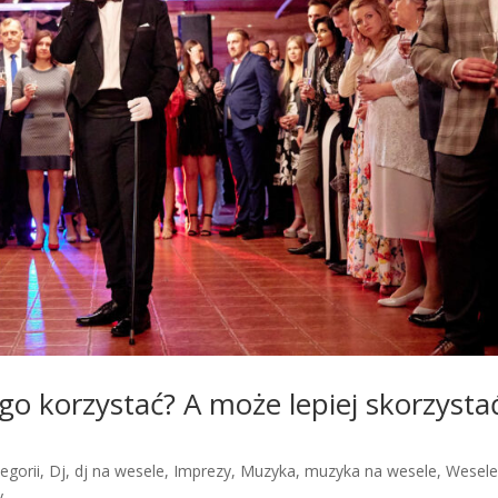
go korzystać? A może lepiej skorzysta
egorii
,
Dj
,
dj na wesele
,
Imprezy
,
Muzyka
,
muzyka na wesele
,
Wesel
y