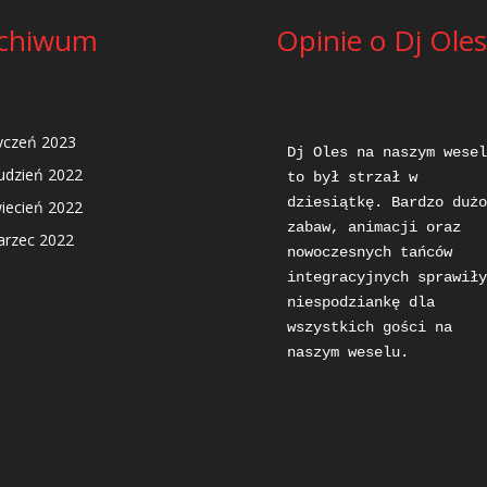
chiwum
Opinie o Dj Oles
yczeń 2023
Dj Oles na naszym weselu
udzień 2022
to był strzał w 
dziesiątkę. Bardzo dużo 
iecień 2022
zabaw, animacji oraz 
rzec 2022
nowoczesnych tańców 
integracyjnych sprawiły 
niespodziankę dla 
wszystkich gości na 
naszym weselu.