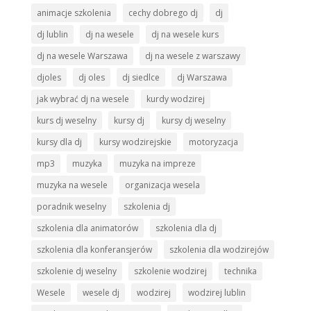
animacje szkolenia
cechy dobrego dj
dj
dj lublin
dj na wesele
dj na wesele kurs
dj na wesele Warszawa
dj na wesele z warszawy
djoles
dj oles
dj siedlce
dj Warszawa
jak wybrać dj na wesele
kurdy wodzirej
kurs dj weselny
kursy dj
kursy dj weselny
kursy dla dj
kursy wodzirejskie
motoryzacja
mp3
muzyka
muzyka na impreze
muzyka na wesele
organizacja wesela
poradnik weselny
szkolenia dj
szkolenia dla animatorów
szkolenia dla dj
szkolenia dla konferansjerów
szkolenia dla wodzirejów
szkolenie dj weselny
szkolenie wodzirej
technika
Wesele
wesele dj
wodzirej
wodzirej lublin