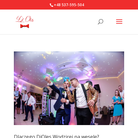
+48 537-595-504
Dlaczego DjOles Wodzirej na wesele?