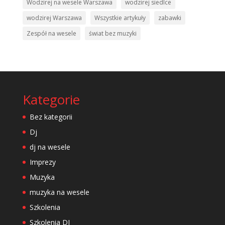
Wodzirej na wesele Warszawa
wodzirej siedlce
wodzirej Warszawa
Wszystkie artykuły
zabawki
Zespół na wesele
świat bez muzyki
Kategorie
Bez kategorii
Dj
dj na wesele
Imprezy
Muzyka
muzyka na wesele
Szkolenia
Szkolenia DJ