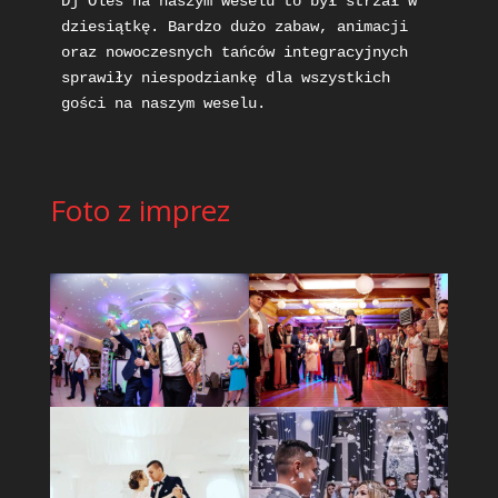
Dj Oles na naszym weselu to był strzał w 
dziesiątkę. Bardzo dużo zabaw, animacji 
oraz nowoczesnych tańców integracyjnych 
sprawiły niespodziankę dla wszystkich 
gości na naszym weselu.
Foto z imprez