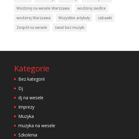
Wodzirej na wesele Warszawa
wodzirej siedlce
wodzirej Warszawa
Wszystkie artykuły
zabawki
Zespół na wesele
świat bez muzyki
Kategorie
Bez kategorii
Dj
dj na wesele
Imprezy
Muzyka
muzyka na wesele
Szkolenia