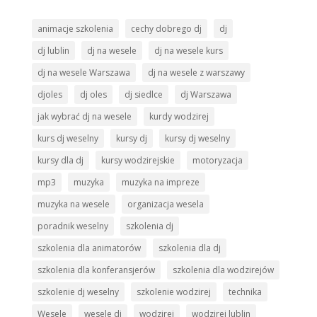
animacje szkolenia
cechy dobrego dj
dj
dj lublin
dj na wesele
dj na wesele kurs
dj na wesele Warszawa
dj na wesele z warszawy
djoles
dj oles
dj siedlce
dj Warszawa
jak wybrać dj na wesele
kurdy wodzirej
kurs dj weselny
kursy dj
kursy dj weselny
kursy dla dj
kursy wodzirejskie
motoryzacja
mp3
muzyka
muzyka na impreze
muzyka na wesele
organizacja wesela
poradnik weselny
szkolenia dj
szkolenia dla animatorów
szkolenia dla dj
szkolenia dla konferansjerów
szkolenia dla wodzirejów
szkolenie dj weselny
szkolenie wodzirej
technika
Wesele
wesele dj
wodzirej
wodzirej lublin