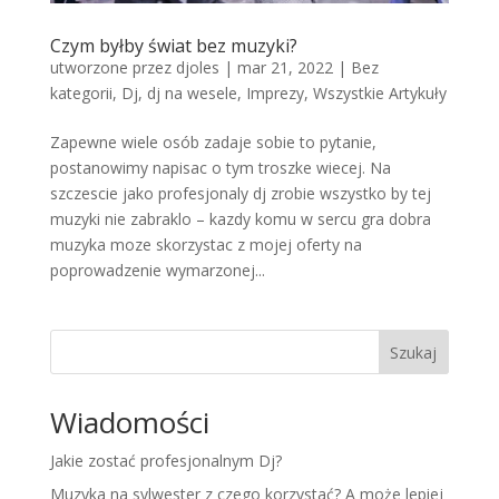
Czym byłby świat bez muzyki?
utworzone przez
djoles
|
mar 21, 2022
|
Bez
kategorii
,
Dj
,
dj na wesele
,
Imprezy
,
Wszystkie Artykuły
Zapewne wiele osób zadaje sobie to pytanie,
postanowimy napisac o tym troszke wiecej. Na
szczescie jako profesjonaly dj zrobie wszystko by tej
muzyki nie zabraklo – kazdy komu w sercu gra dobra
muzyka moze skorzystac z mojej oferty na
poprowadzenie wymarzonej...
Szukaj
Wiadomości
Jakie zostać profesjonalnym Dj?
Muzyka na sylwester z czego korzystać? A może lepiej