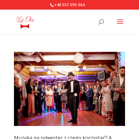
+48 537-595-504
Muzyka na sylwester z czego korzystać? A